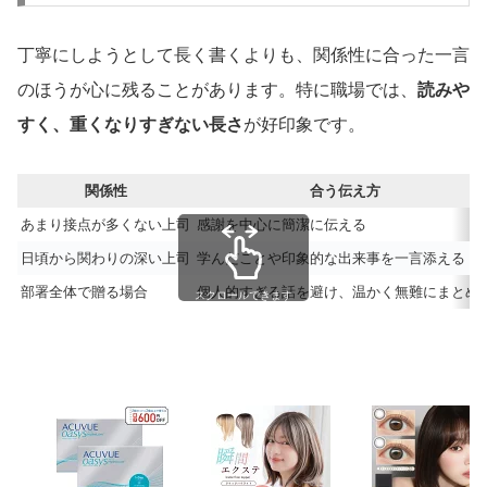
丁寧にしようとして長く書くよりも、関係性に合った一言
のほうが心に残ることがあります。特に職場では、
読みや
すく、重くなりすぎない長さ
が好印象です。
関係性
合う伝え方
あまり接点が多くない上司
感謝を中心に簡潔に伝える
日頃から関わりの深い上司
学んだことや印象的な出来事を一言添える
部署全体で贈る場合
個人的すぎる話を避け、温かく無難にまとめ
スクロールできます