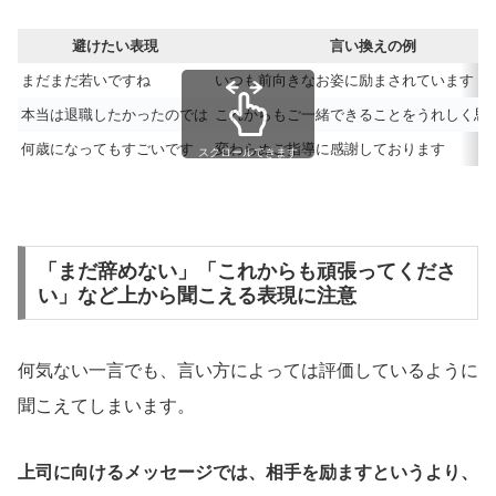
避けたい表現
言い換えの例
まだまだ若いですね
いつも前向きなお姿に励まされています
本当は退職したかったのでは
これからもご一緒できることをうれしく思
何歳になってもすごいです
変わらぬご指導に感謝しております
スクロールできます
「まだ辞めない」「これからも頑張ってくださ
い」など上から聞こえる表現に注意
何気ない一言でも、言い方によっては評価しているように
聞こえてしまいます。
上司に向けるメッセージでは、相手を励ますというより、