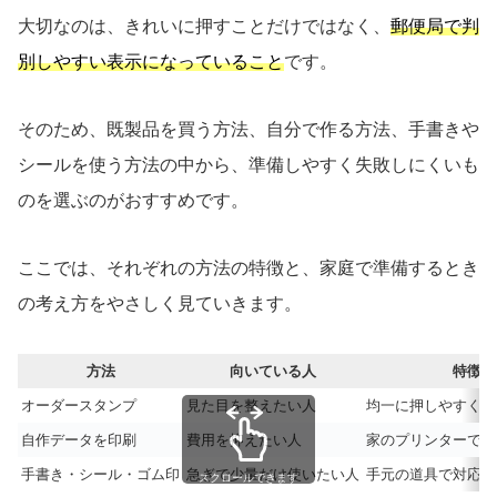
大切なのは、きれいに押すことだけではなく、
郵便局で判
別しやすい表示になっていること
です。
そのため、既製品を買う方法、自分で作る方法、手書きや
シールを使う方法の中から、準備しやすく失敗しにくいも
のを選ぶのがおすすめです。
ここでは、それぞれの方法の特徴と、家庭で準備するとき
の考え方をやさしく見ていきます。
方法
向いている人
特徴
オーダースタンプ
見た目を整えたい人
均一に押しやすく、
自作データを印刷
費用を抑えたい人
家のプリンターで準
手書き・シール・ゴム印
急ぎで少量だけ使いたい人
手元の道具で対応し
スクロールできます