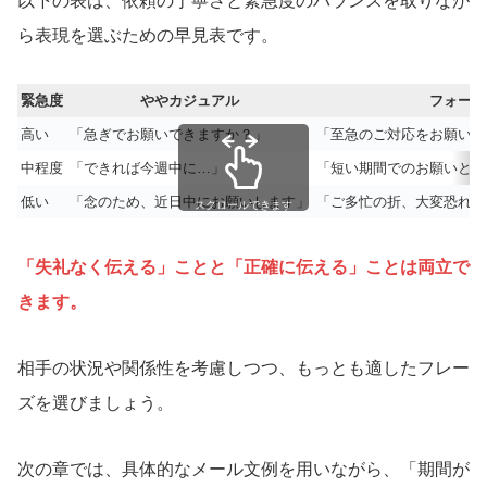
以下の表は、依頼の丁寧さと緊急度のバランスを取りなが
ら表現を選ぶための早見表です。
緊急度
ややカジュアル
フォーマ
高い
「急ぎでお願いできますか？」
「至急のご対応をお願いす
中程度
「できれば今週中に…」
「短い期間でのお願いとな
低い
「念のため、近日中にお願いします」
「ご多忙の折、大変恐れ入
スクロールできます
「失礼なく伝える」ことと「正確に伝える」ことは両立で
きます。
相手の状況や関係性を考慮しつつ、もっとも適したフレー
ズを選びましょう。
次の章では、具体的なメール文例を用いながら、「期間が