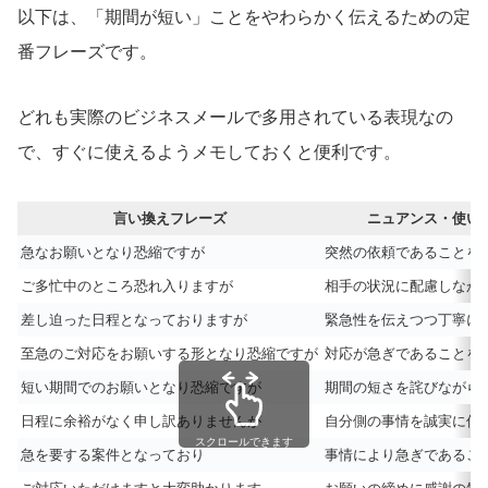
以下は、「期間が短い」ことをやわらかく伝えるための定
番フレーズです。
どれも実際のビジネスメールで多用されている表現なの
で、すぐに使えるようメモしておくと便利です。
言い換えフレーズ
ニュアンス・使い
急なお願いとなり恐縮ですが
突然の依頼であることを
ご多忙中のところ恐れ入りますが
相手の状況に配慮しなが
差し迫った日程となっておりますが
緊急性を伝えつつ丁寧に
至急のご対応をお願いする形となり恐縮ですが
対応が急ぎであることを
短い期間でのお願いとなり恐縮ですが
期間の短さを詫びながら
日程に余裕がなく申し訳ありませんが
自分側の事情を誠実に伝
スクロールできます
急を要する案件となっており
事情により急ぎであるこ