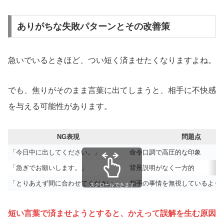
ありがちな失敗パターンとその改善策
急いでいるときほど、つい短く済ませたくなりますよね。
でも、焦りがそのまま言葉に出てしまうと、相手に不快感
を与える可能性があります。
NG表現
問題点
「今日中に出してください。」
命令口調で高圧的な印象
「急ぎでお願いします。」
背景説明がなく一方的
「とりあえず間に合わせてください。」
相手の事情を無視しているよう
スクロールできます
短い言葉で済ませようとすると、かえって誤解を生む原因