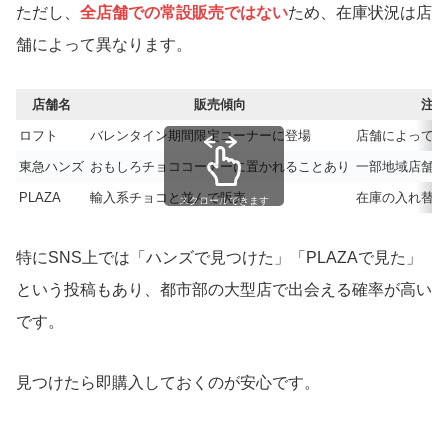
ただし、
全店舗での常設販売ではない
ため、在庫状況は店
舗によって異なります。
店舗名
販売傾向
注意
ロフト
バレンタイン期間限定コーナーに登場
店舗によって品
東急ハンズ
おもしろチョココーナーに置かれることあり
一部地域店舗の
PLAZA
輸入系チョコと並んで販売
在庫の入れ替わ
スクロールできます
特にSNS上では「ハンズで見つけた」「PLAZAで見た」
という投稿もあり、都市部の大型店で出会える確率が高い
です。
見つけたら即購入しておくのが安心です。