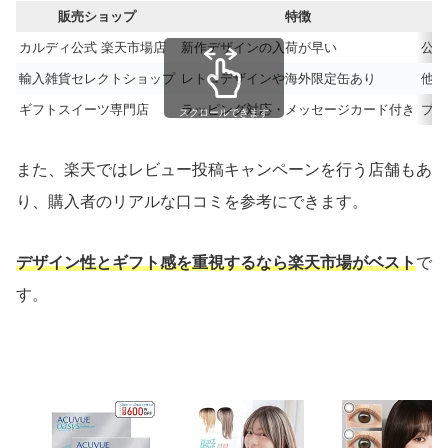
販売ショップ
特徴
カルディ公式 楽天市場店
新作デザインの入荷が早い
公式
輸入雑貨セレクトショップ
レトロデザインや海外限定缶あり
他で
ギフトスイーツ専門店
ラッピング対応・メッセージカード付き
プレ
スクロールできます
また、楽天ではレビュー投稿キャンペーンを行う店舗もあ
り、購入者のリアルな口コミを参考にできます。
デザイン性とギフト感を重視するなら楽天市場がベスト
で
す。