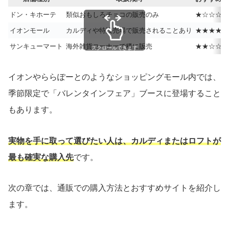
ドン・キホーテ
類似おもしろチョコの販売のみ
★☆☆☆☆
イオンモール
カルディや特設売場で販売されることあり
★★★★☆
サンキューマート
海外雑貨コーナーで稀に販売
★★☆☆☆
スクロールできます
イオンやららぽーとのようなショッピングモール内では、
季節限定で「バレンタインフェア」ブースに登場すること
もあります。
実物を手に取って選びたい人は、カルディまたはロフトが
最も確実な購入先
です。
次の章では、通販での購入方法とおすすめサイトを紹介し
ます。