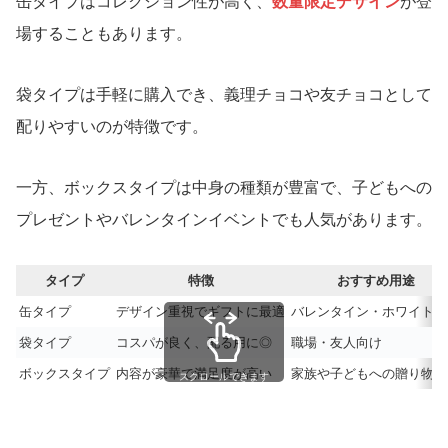
缶タイプはコレクション性が高く、
数量限定デザイン
が登
場することもあります。
袋タイプは手軽に購入でき、義理チョコや友チョコとして
配りやすいのが特徴です。
一方、ボックスタイプは中身の種類が豊富で、子どもへの
プレゼントやバレンタインイベントでも人気があります。
タイプ
特徴
おすすめ用途
缶タイプ
デザイン重視でギフトに最適
バレンタイン・ホワイトデ
袋タイプ
コスパが良く、配る用に◎
職場・友人向け
ボックスタイプ
内容が豪華で満足度が高い
家族や子どもへの贈り物
スクロールできます