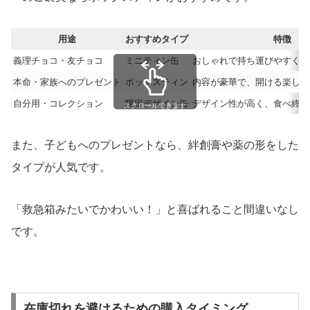
用途
おすすめタイプ
特徴
義理チョコ・友チョコ
ミニティン缶
おしゃれで持ち運びやすく、
本命・家族へのプレゼント
ボックスティン
内容が豪華で、開ける楽しみ
自分用・コレクション
限定デザイン缶
デザイン性が高く、食べ終わ
スクロールできます
また、子どもへのプレゼントなら、絆創膏や薬の形をした
タイプが人気です。
「救急箱みたいでかわいい！」と喜ばれること間違いなし
です。
在庫切れを避けるための購入タイミング