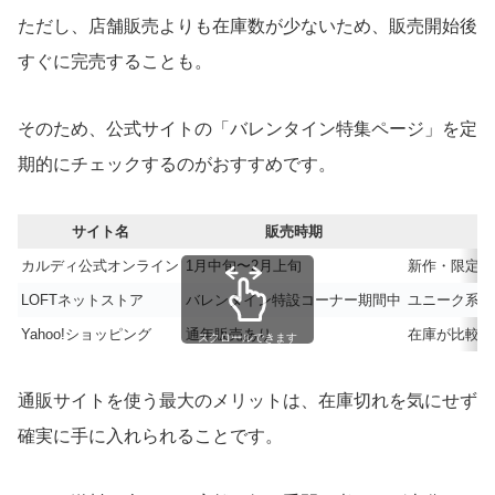
ただし、店舗販売よりも在庫数が少ないため、販売開始後
すぐに完売することも。
そのため、公式サイトの「バレンタイン特集ページ」を定
期的にチェックするのがおすすめです。
サイト名
販売時期
カルディ公式オンライン
1月中旬〜2月上旬
新作・限定缶
LOFTネットストア
バレンタイン特設コーナー期間中
ユニーク系チ
Yahoo!ショッピング
通年販売あり
在庫が比較的
スクロールできます
通販サイトを使う最大のメリットは、在庫切れを気にせず
確実に手に入れられることです。