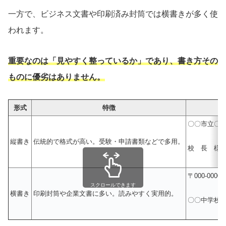
一方で、ビジネス文書や印刷済み封筒では横書きが多く使
われます。
重要なのは「見やすく整っているか」であり、書き方その
ものに優劣はありません。
形式
特徴
〇〇市立〇
縦書き
伝統的で格式が高い。受験・申請書類などで多用。
校 長 様
〒000-000
スクロールできます
横書き
印刷封筒や企業文書に多い。読みやすく実用的。
〇〇中学校 