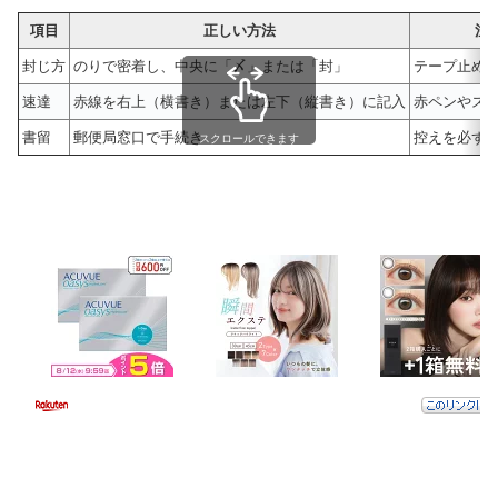
項目
正しい方法
注
封じ方
のりで密着し、中央に「〆」または「封」
テープ止め
速達
赤線を右上（横書き）または左下（縦書き）に記入
赤ペンやスタ
書留
郵便局窓口で手続き
控えを必ず
スクロールできます