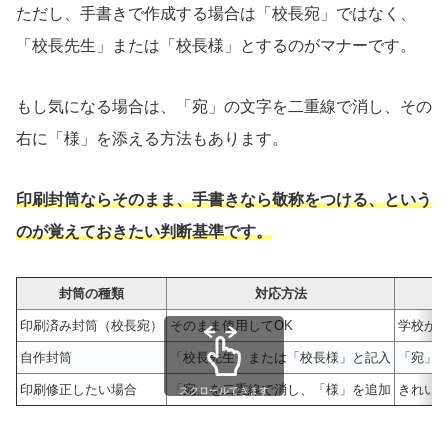
ただし、手書きで作成する場合は「校長宛」ではなく、
「校長先生」または「校長様」とするのがマナーです。
もし気になる場合は、「宛」の文字を二重線で消し、その
右に「様」を添える方法もあります。
印刷封筒ならそのまま、手書きなら敬称をつける、という
のが覚えておきたい判断基準です。
封筒の種類
対応方法
印刷済み封筒（校長宛）
そのまま使用してOK
学校が
自作封筒
「校長先生」または「校長様」と記入
「宛」
印刷修正したい場合
「宛」を二重線で消し、「様」を追加
きれい
スクロールできます