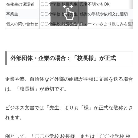
在校生の保護者
〇〇小学校 校長先生
氏名不明でもOK
卒業生
〇〇小学校 校長先生
感謝の手紙や依頼文に適切
個人の問い合わせ
〇〇小学校 校長先生
フォーマルさより親しみを重視
スクロールできます
外部団体・企業の場合：「校長様」が正式
企業や塾、自治体など外部の組織が学校に文書を送る場合
は、「校長様」が適切です。
ビジネス文書では「先生」よりも「様」が正式な敬称とさ
れます。
例として、「〇〇小学校 校長様」または「〇〇小学校 校