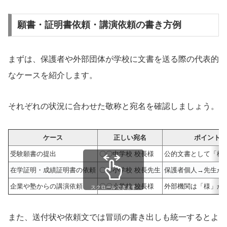
願書・証明書依頼・講演依頼の書き方例
まずは、保護者や外部団体が学校に文書を送る際の代表的
なケースを紹介します。
それぞれの状況に合わせた敬称と宛名を確認しましょう。
ケース
正しい宛名
ポイント
受験願書の提出
〇〇中学校 校長様
公的文書として「様
在学証明・成績証明書の依頼
〇〇小学校 校長先生
保護者個人→先生が
企業や塾からの講演依頼
〇〇小学校 校長様
外部機関は「様」が
スクロールできます
また、送付状や依頼文では冒頭の書き出しも統一するとよ