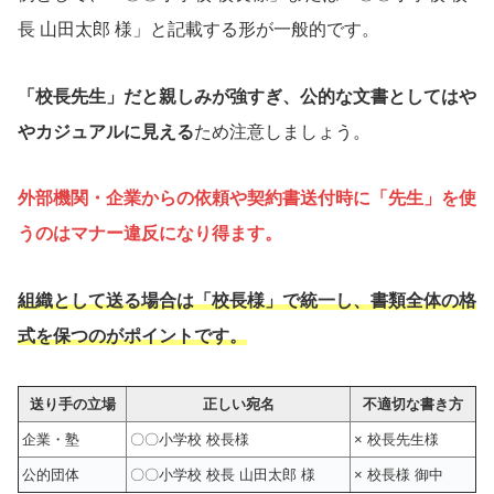
長 山田太郎 様」と記載する形が一般的です。
「校長先生」だと親しみが強すぎ、公的な文書としてはや
やカジュアルに見える
ため注意しましょう。
外部機関・企業からの依頼や契約書送付時に「先生」を使
うのはマナー違反になり得ます。
組織として送る場合は「校長様」で統一し、書類全体の格
式を保つのがポイントです。
送り手の立場
正しい宛名
不適切な書き方
企業・塾
〇〇小学校 校長様
× 校長先生様
公的団体
〇〇小学校 校長 山田太郎 様
× 校長様 御中