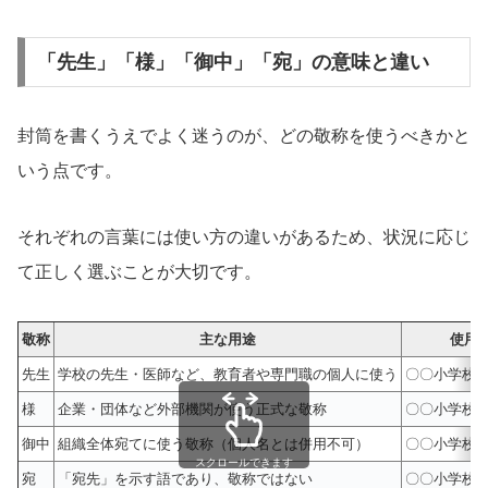
「先生」「様」「御中」「宛」の意味と違い
封筒を書くうえでよく迷うのが、どの敬称を使うべきかと
いう点です。
それぞれの言葉には使い方の違いがあるため、状況に応じ
て正しく選ぶことが大切です。
敬称
主な用途
使用
先生
学校の先生・医師など、教育者や専門職の個人に使う
〇〇小学校 
様
企業・団体など外部機関が使う正式な敬称
〇〇小学校 
御中
組織全体宛てに使う敬称（個人名とは併用不可）
〇〇小学校 
スクロールできます
宛
「宛先」を示す語であり、敬称ではない
〇〇小学校 