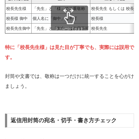
校長先生様
「先生」と「様」で二重敬称
校長先生 もしくは 校長様
校長様 御中
個人名に「御中」は不可
校長様
校長先生御中
「先生」と「御中」は併用不可
校長先生
スクロールできます
特に「校長先生様」は見た目が丁寧でも、実際には誤用で
す。
封筒や文書では、敬称は一つだけに統一することを心がけ
ましょう。
返信用封筒の宛名・切手・書き方チェック