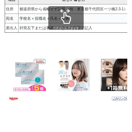
住所
都道府県から省略せず記載（例：東京都千代田区一ツ橋2-3-1）
宛名
学校名＋役職名＋氏名＋敬称
差出人
封筒左下または裏面に小さめの文字で記入
スクロールできます